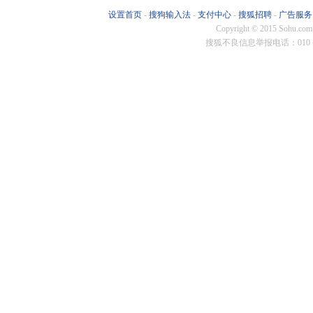
华泰保兴
鹏扬基金
格林基金
南华基金
恒生
设置首页
-
搜狗输入法
-
支付中心
-
搜狐招聘
-
广告服务
Copyright
©
2015 Sohu.com
东方阿尔
恒越基金
施罗德投
弘毅远方
蜂巢
搜狐不良信息举报电话：010－6
朱雀基金
国新国证
同泰基金
淳厚基金
博远
汇泉基金
百嘉基金
贝莱德基
易米基金
尚正
施罗德基
汇百川基
苏新基金
联博基金
安联
财通资管
华泰证券
长江资管
招商资管
东亚
华夏基金
华安基金
南方基金
国泰基金
博时
银华基金
融通基金
宝盈基金
长城基金
国投
金鹰基金
华宝基金
景顺长城
广发基金
摩根
诺安基金
东方基金
摩根基金
光大保德
华泰
汇添富基
工银瑞信
华商基金
益民基金
交银
中银证券