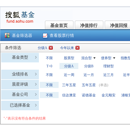
基金首页
净值排行
净值回报
基金首页
净值排行
净值回报
基金筛选器
查看股票行情
条件筛选
分级A
今年以来
基金类型
不限
股票型
混合型
债券型
指数
T+0
分级A
分级B
理财型
业绩排名
不限
近一周
近一月
近三月
近半
晨星评级
不限
三年五星
五年五星
(单选)
基金公司
不限
信达澳亚
诺德基金
金元顺安
浦银
富安达基
长安基金
财通基金
方正富邦
国金
已选择基金
前海开源
泰康资产
江信基金
华润元大
东海
"-"表示没有符合条件的结果
鑫元基金
上银基金
永赢基金
国寿安保
兴银
泓德基金
红土创新
金信基金
新沃基金
众盈