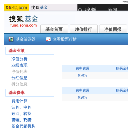
mys
基金首页
净值排行
净值回报
基金首页
净值排行
净值回报
基金筛选器
查看股票行情
()
基金业绩
净值分析
业绩表现
费率费用
购买金
净值列表
0.70%
分红信息
拆分信息
费率费用
购买金
基金费率
0.20%
费用计算
认购、申购
赎回、转换
管理、托管
基金代销机构