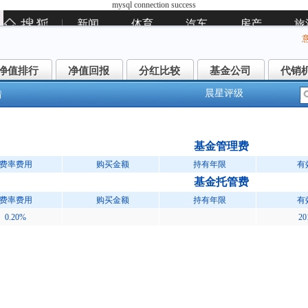
mysql connection success
净值排行
净值回报
分红比较
基金公司
代销
净值排行
净值回报
分红比较
基金公司
代销
晨星评级
情
商丰利增强债券(006102)
基金管理费
费率费用
购买金额
持有年限
有
基金托管费
费率费用
购买金额
持有年限
有
0.20%
20