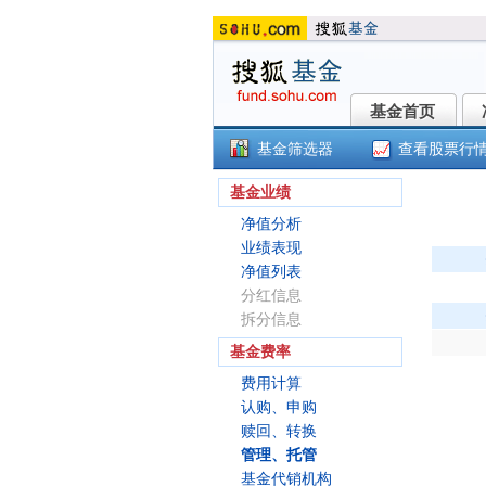
基金首页
基金首页
基金筛选器
查看股票行
浙
基金业绩
净值分析
业绩表现
净值列表
分红信息
拆分信息
基金费率
费用计算
认购、申购
赎回、转换
管理、托管
基金代销机构