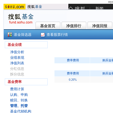
mys
基金首页
净值排行
净值回报
基金首页
净值排行
净值回报
基金筛选器
查看股票行情
博时半导体主题混合C(012651)
基金业绩
净值分析
业绩表现
费率费用
购买金
净值列表
分红信息
费率费用
购买金
拆分信息
0.20%
基金费率
费用计算
认购、申购
赎回、转换
管理、托管
基金代销机构