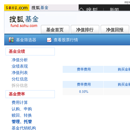
mys
基金首页
净值排行
净值回报
基金首页
净值排行
净值回报
基金筛选器
查看股票行情
()
基金业绩
净值分析
业绩表现
费率费用
购买金
净值列表
分红信息
费率费用
购买金
拆分信息
0.10%
基金费率
费用计算
认购、申购
赎回、转换
管理、托管
基金代销机构