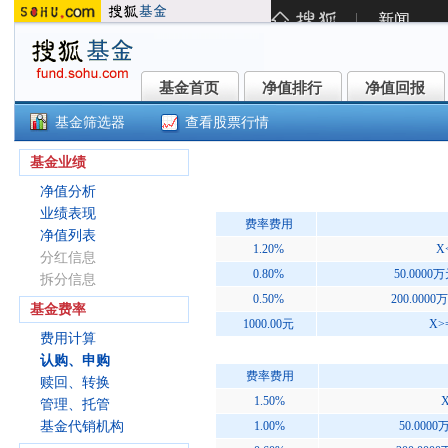
基金首页
净值排行
净值回报
基金首页
净值排行
净值回报
基金筛选器
查看股票行情
信澳转型创新股票A(001105)
基金业绩
净值分析
业绩表现
费率费用
净值列表
1.20%
X
分红信息
0.80%
50.0000
拆分信息
0.50%
200.0000
基金费率
1000.00元
X>
费用计算
认购、申购
费率费用
赎回、转换
1.50%
X
管理、托管
基金代销机构
1.00%
50.000