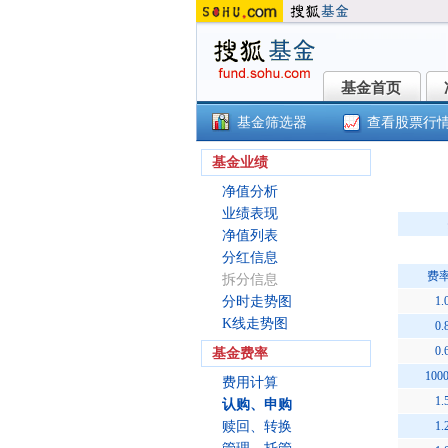
基金首页
基金首页
基金筛选器
查看股票行
嘉实
基金业绩
净值分析
业绩表现
净值列表
分红信息
费
拆分信息
分时走势图
1.
K线走势图
0.
0.
基金费率
100
费用计算
1.
认购、申购
赎回、转换
1.