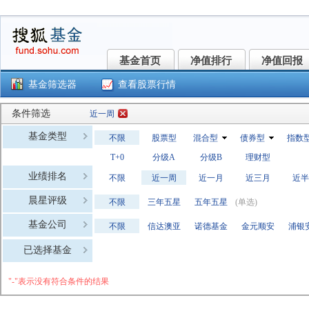
基金首页
净值排行
净值回报
基金首页
净值排行
净值回报
基金筛选器
查看股票行情
条件筛选
近一周
基金类型
不限
股票型
混合型
债券型
指数
T+0
分级A
分级B
理财型
业绩排名
不限
近一周
近一月
近三月
近半
晨星评级
不限
三年五星
五年五星
(单选)
基金公司
不限
信达澳亚
诺德基金
金元顺安
浦银
富安达基
长安基金
财通基金
方正富邦
国金
已选择基金
前海开源
泰康资产
江信基金
华润元大
东海
"-"表示没有符合条件的结果
鑫元基金
上银基金
永赢基金
国寿安保
兴银
泓德基金
红土创新
金信基金
新沃基金
众盈