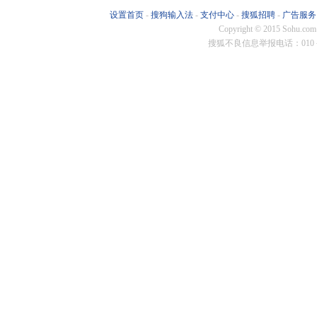
华泰保兴
鹏扬基金
格林基金
南华基金
恒生
设置首页
-
搜狗输入法
-
支付中心
-
搜狐招聘
-
广告服务
Copyright
©
2015 Sohu.com
东方阿尔
恒越基金
施罗德投
弘毅远方
蜂巢
搜狐不良信息举报电话：010－6
朱雀基金
国新国证
同泰基金
淳厚基金
博远
汇泉基金
百嘉基金
贝莱德基
易米基金
尚正
施罗德基
汇百川基
苏新基金
联博基金
安联
财通资管
华泰证券
长江资管
招商资管
东亚
华夏基金
华安基金
南方基金
国泰基金
博时
银华基金
融通基金
宝盈基金
长城基金
国投
金鹰基金
华宝基金
景顺长城
广发基金
摩根
诺安基金
东方基金
摩根基金
光大保德
华泰
汇添富基
工银瑞信
华商基金
益民基金
交银
中银证券