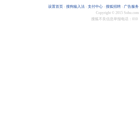
华泰保兴
鹏扬基金
格林基金
南华基金
恒生
设置首页
-
搜狗输入法
-
支付中心
-
搜狐招聘
-
广告服务
Copyright
©
2015 Sohu.com
东方阿尔
恒越基金
施罗德投
弘毅远方
蜂巢
搜狐不良信息举报电话：010－6
朱雀基金
国新国证
同泰基金
淳厚基金
博远
汇泉基金
百嘉基金
贝莱德基
易米基金
尚正
施罗德基
汇百川基
苏新基金
联博基金
安联
财通资管
华泰证券
长江资管
招商资管
东亚
华夏基金
华安基金
南方基金
国泰基金
博时
银华基金
融通基金
宝盈基金
长城基金
国投
金鹰基金
华宝基金
景顺长城
广发基金
摩根
诺安基金
东方基金
摩根基金
光大保德
华泰
汇添富基
工银瑞信
华商基金
益民基金
交银
中银证券