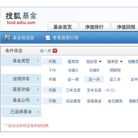
基金首页
净值排行
净值回报
基金首页
净值排行
净值回报
基金筛选器
查看股票行情
条件筛选
近一月
基金类型
不限
股票型
混合型
债券型
指数
T+0
分级A
分级B
理财型
业绩排名
不限
近一周
近一月
近三月
近半
晨星评级
不限
三年五星
五年五星
(单选)
基金公司
不限
信达澳亚
诺德基金
金元顺安
浦银
富安达基
长安基金
财通基金
方正富邦
国金
已选择基金
前海开源
泰康资产
江信基金
华润元大
东海
"-"表示没有符合条件的结果
鑫元基金
上银基金
永赢基金
国寿安保
兴银
泓德基金
红土创新
金信基金
新沃基金
众盈