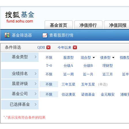
基金首页
净值排行
净值回报
基金首页
净值排行
净值回报
基金筛选器
查看股票行情
条件筛选
QDII
今年以来
基金类型
不限
股票型
混合型
债券型
指数
T+0
分级A
分级B
理财型
业绩排名
不限
近一周
近一月
近三月
近半
晨星评级
不限
三年五星
五年五星
(单选)
基金公司
不限
信达澳亚
诺德基金
金元顺安
浦银
富安达基
长安基金
财通基金
方正富邦
国金
已选择基金
前海开源
泰康资产
江信基金
华润元大
东海
"-"表示没有符合条件的结果
鑫元基金
上银基金
永赢基金
国寿安保
兴银
泓德基金
红土创新
金信基金
新沃基金
众盈