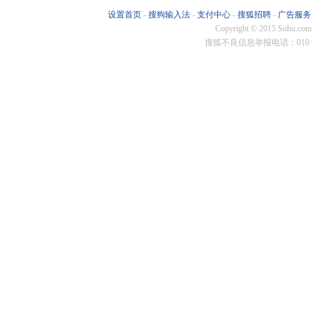
华泰保兴
鹏扬基金
格林基金
南华基金
恒生
设置首页
-
搜狗输入法
-
支付中心
-
搜狐招聘
-
广告服务
Copyright
©
2015 Sohu.com
东方阿尔
恒越基金
施罗德投
弘毅远方
蜂巢
搜狐不良信息举报电话：010－6
朱雀基金
国新国证
同泰基金
淳厚基金
博远
汇泉基金
百嘉基金
贝莱德基
易米基金
尚正
施罗德基
汇百川基
苏新基金
联博基金
安联
财通资管
华泰证券
长江资管
招商资管
东亚
华夏基金
华安基金
南方基金
国泰基金
博时
银华基金
融通基金
宝盈基金
长城基金
国投
金鹰基金
华宝基金
景顺长城
广发基金
摩根
诺安基金
东方基金
摩根基金
光大保德
华泰
汇添富基
工银瑞信
华商基金
益民基金
交银
中银证券