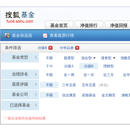
基金首页
净值排行
净值回报
基金首页
净值排行
净值回报
基金筛选器
查看股票行情
条件筛选
分级B
今年以来
基金类型
不限
股票型
混合型
债券型
指数
T+0
分级A
分级B
理财型
业绩排名
不限
近一周
近一月
近三月
近半
晨星评级
不限
三年五星
五年五星
(单选)
基金公司
不限
信达澳亚
诺德基金
金元顺安
浦银
富安达基
长安基金
财通基金
方正富邦
国金
已选择基金
前海开源
泰康资产
江信基金
华润元大
东海
"-"表示没有符合条件的结果
鑫元基金
上银基金
永赢基金
国寿安保
兴银
泓德基金
红土创新
金信基金
新沃基金
众盈