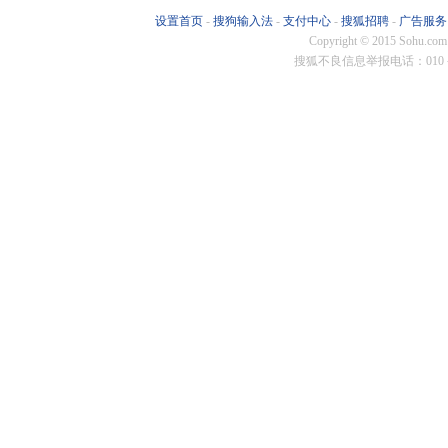
华泰保兴
鹏扬基金
格林基金
南华基金
恒生
设置首页
-
搜狗输入法
-
支付中心
-
搜狐招聘
-
广告服务
Copyright
©
2015 Sohu.com
东方阿尔
恒越基金
施罗德投
弘毅远方
蜂巢
搜狐不良信息举报电话：010－6
朱雀基金
国新国证
同泰基金
淳厚基金
博远
汇泉基金
百嘉基金
贝莱德基
易米基金
尚正
施罗德基
汇百川基
苏新基金
联博基金
安联
财通资管
华泰证券
长江资管
招商资管
东亚
华夏基金
华安基金
南方基金
国泰基金
博时
银华基金
融通基金
宝盈基金
长城基金
国投
金鹰基金
华宝基金
景顺长城
广发基金
摩根
诺安基金
东方基金
摩根基金
光大保德
华泰
汇添富基
工银瑞信
华商基金
益民基金
交银
中银证券