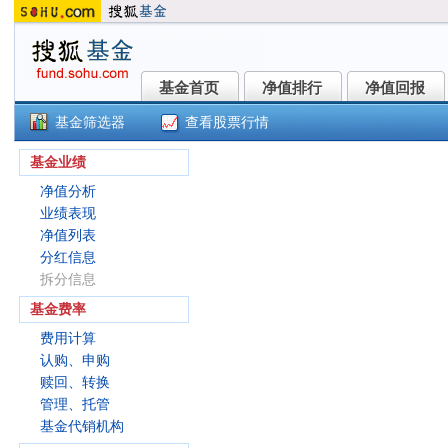
基金首页
净值排行
净值回报
基金首页
净值排行
净值回报
基金筛选器
查看股票行情
万家新机遇龙头企业混合C(01426
基金业绩
净值分析
业绩表现
净值列表
分红信息
拆分信息
基金费率
费用计算
认购、申购
赎回、转换
管理、托管
基金代销机构