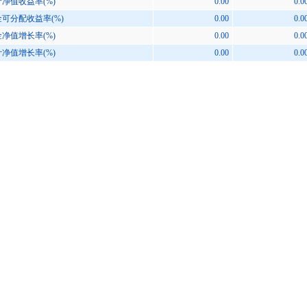
净值收益率(%)
0.00
0.0
可分配收益率(%)
0.00
0.0
净值增长率(%)
0.00
0.0
净值增长率(%)
0.00
0.0