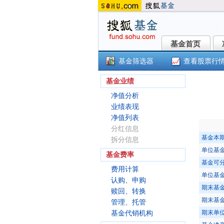
基金首页
基金首页
基金筛选器
查看股票行
信
基金业绩
净值分析
业绩表现
净值列表
分红信息
基金本期
拆分信息
单位基金
基金费率
基金可分
费用计算
单位基金
认购、申购
期末基金
赎回、转换
期末基金
管理、托管
期末单位
基金代销机构