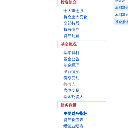
基金净产
投资组合
本期基金
十大重仓股
本期基金
持仓重大变化
基金累计
全部持股
持有债券
资产配置
基金概况
基本资料
基金公告
基金经理
发行情况
份额变动
持有人
席位交易
基金托管人
财务数据
主要财务指标
资产负债表
经营业绩表