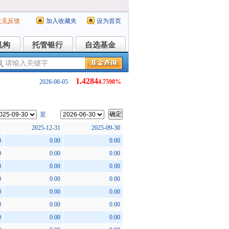
意见反馈
加入收藏夹
设为首页
机构
托管银行
自选基金
机构
托管银行
自选基金
1.4284
2026-08-05
4.7598%
至
1
2025-12-31
2025-09-30
0
0.00
0.00
0
0.00
0.00
0
0.00
0.00
0
0.00
0.00
0
0.00
0.00
0
0.00
0.00
0
0.00
0.00