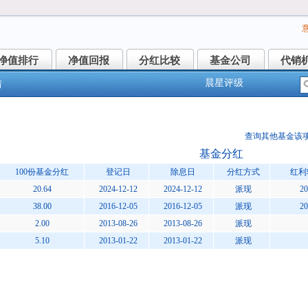
净值排行
净值回报
分红比较
基金公司
代销
净值排行
净值回报
分红比较
基金公司
代销
晨星评级
情
富强化回报债券(164105)
查询其他基金该
基金分红
100份基金分红
登记日
除息日
分红方式
红利
20.64
2024-12-12
2024-12-12
派现
20
38.00
2016-12-05
2016-12-05
派现
20
2.00
2013-08-26
2013-08-26
派现
5.10
2013-01-22
2013-01-22
派现