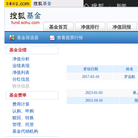
基金首页
净值排行
净值回报
基金首页
净值排行
净值回报
基金筛选器
查看股票行情
华泰柏瑞季季红债券A(000186)
基金业绩
净值分析
业绩表现
变动日期
姓名
净值列表
2017-03-16
罗远航
分红信息
拆分信息
2023-01-03
蒋
基金费率
2013-10-16
费用计算
认购、申购
赎回、转换
管理、托管
基金代销机构