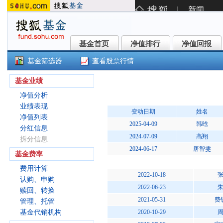
基金首页
净值排行
净值回报
基金首页
净值排行
净值回报
基金筛选器
查看股票行情
财通资管鸿运中短债债券C(00680
基金业绩
净值分析
业绩表现
变动日期
姓名
净值列表
2025-04-09
韩晗
分红信息
2024-07-09
高翔
拆分信息
2024-06-17
唐智雯
基金费率
费用计算
2022-10-18
认购、申购
2022-06-23
赎回、转换
2021-05-31
费
管理、托管
基金代销机构
2020-10-29