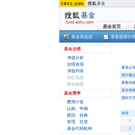
基金首页
基金首页
基金筛选器
查看股票行
富
基金业绩
净值分析
业绩表现
募资公
净值列表
发行截
分红信息
募集份额
拆分信息
首次有效
基金费率
缴款方
费用计算
认购、申购
序号
赎回、转换
1
管理、托管
基金代销机构
2