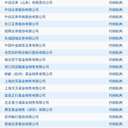
中信证券（山东）有限责任公司
代销机构
中信证券股份有限公司
代销机构
中信证券华南股份有限公司
代销机构
长江证券股份有限公司
代销机构
招商证券股份有限公司
代销机构
长城国瑞证券有限公司
代销机构
中国中金财富证券有限公司
代销机构
东莞农村商业银行股份有限公司
代销机构
南京苏宁基金销售有限公司
代销机构
浙江同花顺基金销售有限公司
代销机构
蚂蚁（杭州）基金销售有限公司
代销机构
上海好买基金销售有限公司
代销机构
上海天天基金销售有限公司
代销机构
诺亚正行基金销售有限公司
代销机构
北京度小满基金销售有限公司
代销机构
腾安基金销售（深圳）有限公司
代销机构
苏州银行股份有限公司
代销机构
西南证券股份有限公司
代销机构