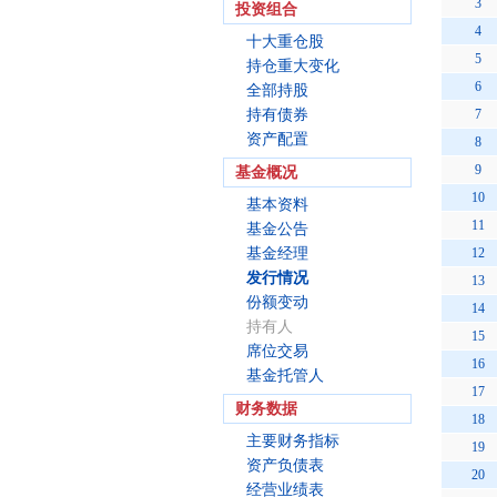
3
投资组合
4
十大重仓股
5
持仓重大变化
6
全部持股
持有债券
7
资产配置
8
9
基金概况
10
基本资料
11
基金公告
基金经理
12
发行情况
13
份额变动
14
持有人
15
席位交易
16
基金托管人
17
财务数据
18
主要财务指标
19
资产负债表
20
经营业绩表