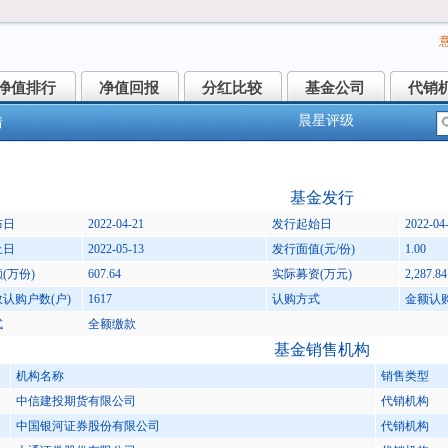
净值排行
净值回报
分红比较
基金公司
代销
净值排行
净值回报
分红比较
基金公司
代销
晨星评级
情
国沪港深优质资产混合发起式C(013990)
基金发行
布日
2022-04-21
发行起始日
2022-04
止日
2022-05-13
发行面值(元/份)
1.00
(万份)
607.64
实际募资(万元)
2,287.84
认购户数(户)
1617
认购方式
金额认
式
全额缴款
基金销售机构
机构名称
销售类型
中信建投期货有限公司
代销机构
中国银河证券股份有限公司
代销机构