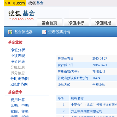
基金首页
净值排行
净值回报
基金首页
净值排行
净值回报
基金筛选器
查看股票行情
交银中证海外中国互联网指数(LOF)A
基金业绩
净值分析
业绩表现
募资公布日
2015-04-27
净值列表
发行截止日
2015-05-21
分红信息
募集份额(万份)
78,892.45
拆分信息
首次有效认购户数(户)
16424
分时走势图
K线走势图
缴款方式
全额缴款
基金费率
序号
机构名称
费用计算
1
中证金牛（北京）投资咨询有限
认购、申购
赎回、转换
2
方正中期期货有限公司