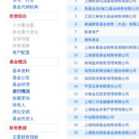
管理、托管
3
上海钜派珏茂基金销售有限公司
基金代销机构
4
凤凰金信(海口)基金销售有限公司
投资组合
5
江苏汇林保大基金销售有限公司
6
泰诚财富基金销售（大连）有限
十大重仓股
持仓重大变化
7
联泰资产
全部持股
8
展恒基金
持有债券
9
上海长量基金销售投资顾问有限
资产配置
10
上海基煜基金销售有限公司
基金概况
11
珠海盈米财富管理有限公司
基本资料
12
东莞农村商业银行股份有限公司
基金公告
13
深圳富济财富管理有限公司
基金经理
14
平安证券有限责任公司
发行情况
15
大泰金石投资管理有限公司
份额变动
16
上海汇付金融服务有限公司
持有人
17
上海陆金所资产管理有限公司
席位交易
18
中信期货有限公司
基金托管人
19
上海利得基金销售有限公司
财务数据
20
上海凯石财富基金销售有限公司
主要财务指标