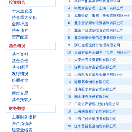
3
武汉市伯嘉基金销售有限公司
投资组合
4
中民财富管理（上海）有限公司
十大重仓股
5
凤凰金信（银川）投资管理有限公司
持仓重大变化
6
北京唐鼎耀华投资咨询有限公司
全部持股
持有债券
7
北京广源达信投资管理有限公司
资产配置
8
北京懒猫金融信息服务有限公司
9
浙江金观诚财富管理有限公司
基金概况
10
泰诚财富基金销售（大连）有限公司
基本资料
11
大泰金石投资管理有限公司
基金公告
基金经理
12
深圳富济财富管理有限公司
发行情况
13
上海凯石财富基金销售有限公司
份额变动
14
海银基金销售有限公司
持有人
15
珠海盈米财富管理有限公司
席位交易
16
国金证券股份有限公司
基金托管人
17
日发资产管理(上海)有限公司
财务数据
18
上海联泰资产管理有限公司
主要财务指标
19
上海汇付金融服务有限公司
资产负债表
20
泛华普益基金销售有限公司
经营业绩表