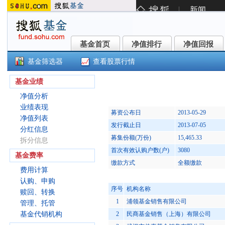
基金首页
净值排行
净值回报
基金首页
净值排行
净值回报
基金筛选器
查看股票行情
银河增利债券C(519661)
基金业绩
净值分析
业绩表现
募资公布日
2013-05-29
净值列表
发行截止日
2013-07-05
分红信息
募集份额(万份)
15,465.33
拆分信息
首次有效认购户数(户)
3080
基金费率
缴款方式
全额缴款
费用计算
认购、申购
序号
机构名称
赎回、转换
1
浦领基金销售有限公司
管理、托管
基金代销机构
2
民商基金销售（上海）有限公司