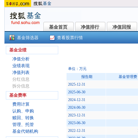
基金首页
净值排行
净值回报
基金首页
净值排行
净值回报
基金筛选器
查看股票行情
()
基金业绩
净值分析
业绩表现
单位：万元
净值列表
报告期
基金管理费
分红信息
2025-12-31
拆分信息
2025-06-30
基金费率
2024-12-31
费用计算
2024-06-30
认购、申购
2023-12-31
赎回、转换
2023-06-30
管理、托管
2022-12-31
基金代销机构