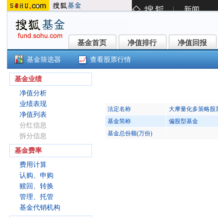
基金首页
净值排行
净值回报
基金首页
净值排行
净值回报
基金筛选器
查看股票行情
()
基金业绩
净值分析
业绩表现
法定名称
大摩量化多策略股
净值列表
基金简称
偏股型基金
分红信息
基金总份额(万份)
拆分信息
基金费率
费用计算
认购、申购
赎回、转换
管理、托管
基金代销机构