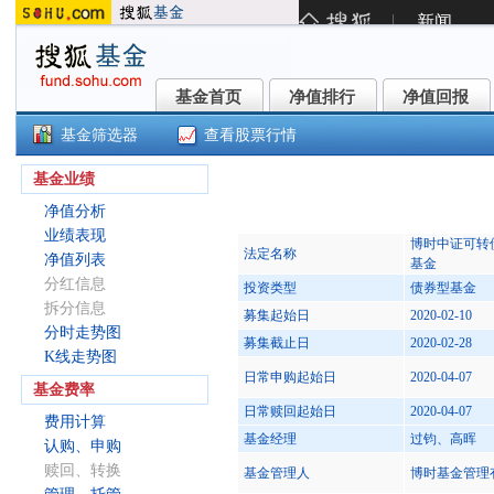
基金首页
净值排行
净值回报
基金首页
净值排行
净值回报
基金筛选器
查看股票行情
博时可转债ETF(511380)
基金业绩
净值分析
业绩表现
博时中证可转
法定名称
净值列表
基金
分红信息
投资类型
债券型基金
拆分信息
募集起始日
2020-02-10
分时走势图
募集截止日
2020-02-28
K线走势图
日常申购起始日
2020-04-07
基金费率
日常赎回起始日
2020-04-07
费用计算
基金经理
过钧、高晖
认购、申购
赎回、转换
基金管理人
博时基金管理