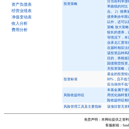
分当前利率债
投资策略
资产负债表
率曲线的对比
经营业绩表
合。 2）骑
债券剩余年限
净值变动表
以外，还可以
收入分析
策略 放大策
费用分析
较长的债券，
等情况下，本
业承兑汇票等
在届时相应法
该投资品种风
目的，将根据
国债期货投资
关投资策略，
基金的投资组
投资标准
80%，且不
应当保持不低
本基金属于债
风险收益特征
用优化抽样复
险收益特征相
风险管理工具及主要指标
该项目暂无资
免责声明：本网站提供之资料
客服邮箱：fund#v