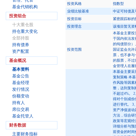
管理、托管
投资风格
指数型
基金代销机构
业绩比较基准
中证可转债及
投资组合
投资目标
紧密跟踪标的
十大重仓股
投资理念
该项目暂无资
持仓重大变化
本基金主要投
全部持股
于国内依法发
的纯债部分）
持有债券
投资范围
国证监会允许
资产配置
票，也不参与
基金概况
的股票，不过
金管理人在履
基本资料
本基金主要采
基金公告
复制策略 本
基金经理
作风险等因素
整，达到复制
发行情况
不超过4%。
份额变动
得对个别成份
持有人
进行替代。 
席位交易
资产净值波动
方法，综合研
基金托管人
政策等宏观经
财务数据
详细分析与预
前资金的时间
主要财务指标