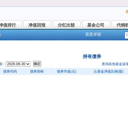
净值排行
净值回报
分红比较
基金公司
代销
净值排行
净值回报
分红比较
基金公司
代销
晨星评级
情
盈安盛中短债债券A(013423)
持有债券
期：
查询其他基金该
债券代码
债券简称
债券市值(元)
占基金净值比例(股)