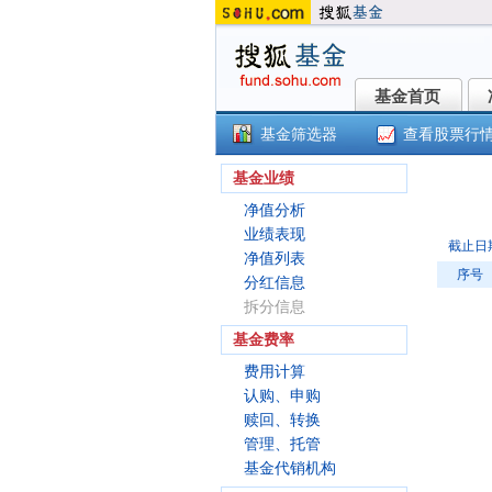
基金首页
基金首页
基金筛选器
查看股票行
宝
基金业绩
净值分析
业绩表现
截止日
净值列表
序号
分红信息
拆分信息
基金费率
费用计算
认购、申购
赎回、转换
管理、托管
基金代销机构