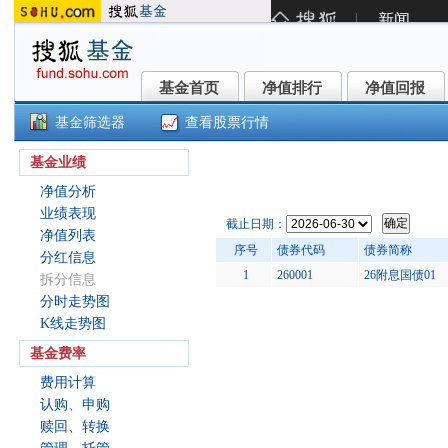
基金首页
净值排行
净值回报
基金首页
净值排行
净值回报
基金筛选器
查看股票行情
嘉实沪深300ETF联接(LOF)A(160
基金业绩
净值分析
业绩表现
截止日期：
净值列表
序号
债券代码
债券简称
分红信息
1
260001
26附息国债01
拆分信息
分时走势图
K线走势图
基金费率
费用计算
认购、申购
赎回、转换