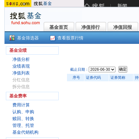
基金首页
净值排行
净值回报
基金首页
净值排行
净值回报
基金筛选器
查看股票行情
民生加银家盈6个月持有期债券C(00
基金业绩
净值分析
业绩表现
截止日期：
净值列表
序号
证券代码
证券简称
持
分红信息
拆分信息
基金费率
费用计算
认购、申购
赎回、转换
管理、托管
基金代销机构