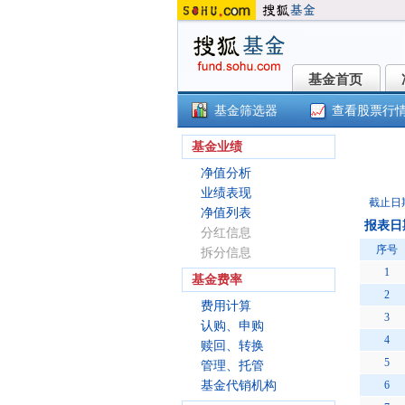
基金首页
基金首页
基金筛选器
查看股票行
万
基金业绩
净值分析
业绩表现
截止日
净值列表
报表日期2
分红信息
序号
拆分信息
1
基金费率
2
费用计算
3
认购、申购
4
赎回、转换
5
管理、托管
基金代销机构
6