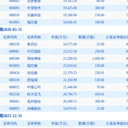
688692
达梦数据
19,543.20
80.00
7
688083
中望软件
19,425.00
300.00
7
688018
乐鑫科技
19,188.00
150.00
7
603893
瑞芯微
18,836.41
100.00
7
026-03-31
证券代码
证券简称
市值(万元)
数量(万股)
占基金净值比例
688256
寒武纪
24,575.00
25.00
8
688981
中芯国际
23,512.50
250.00
8
600588
用友网络
23,280.03
2,000.00
8
603893
瑞芯微
22,834.62
150.00
8
300454
深信服
22,379.25
220.01
8
688536
思瑞浦
22,350.90
130.00
8
688012
中微公司
21,446.60
70.00
7
002230
科大讯飞
20,794.75
450.01
7
300661
圣邦股份
20,289.15
300.00
7
688802
沐曦股份
14,974.91
25.00
5
025-12-31
证券代码
证券简称
市值(万元)
数量(万股)
占基金净值比例