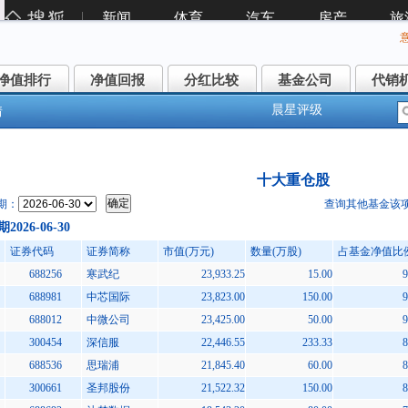
净值排行
净值回报
分红比较
基金公司
代销
净值排行
净值回报
分红比较
基金公司
代销
晨星评级
情
家自主创新混合A(008120)
十大重仓股
期：
查询其他基金该
026-06-30
证券代码
证券简称
市值(万元)
数量(万股)
占基金净值比例
688256
寒武纪
23,933.25
15.00
9
688981
中芯国际
23,823.00
150.00
9
688012
中微公司
23,425.00
50.00
9
300454
深信服
22,446.55
233.33
8
688536
思瑞浦
21,845.40
60.00
8
300661
圣邦股份
21,522.32
150.00
8