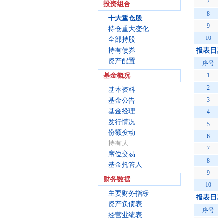
7
投资组合
8
十大重仓股
9
持仓重大变化
10
全部持股
持有债券
报表日期2
资产配置
序号
基金概况
1
2
基本资料
3
基金公告
基金经理
4
发行情况
5
份额变动
6
持有人
7
席位交易
8
基金托管人
9
财务数据
10
主要财务指标
报表日期2
资产负债表
序号
经营业绩表