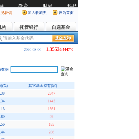
意见反馈
加入收藏夹
设为首页
机构
托管银行
自选基金
机构
托管银行
自选基金
1.3553
2026-08-06
0.4447%
项数据
(%)
其它基金持有(家)
.38
2847
.34
1445
.18
1661
.80
92
.56
183
.44
286