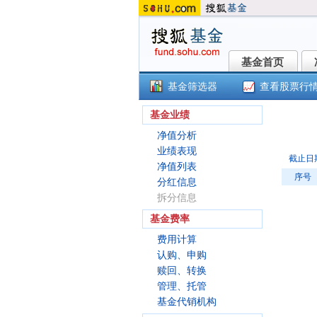
基金首页
基金首页
基金筛选器
查看股票行
泓
基金业绩
净值分析
业绩表现
截止日
净值列表
序号
分红信息
拆分信息
基金费率
费用计算
认购、申购
赎回、转换
管理、托管
基金代销机构