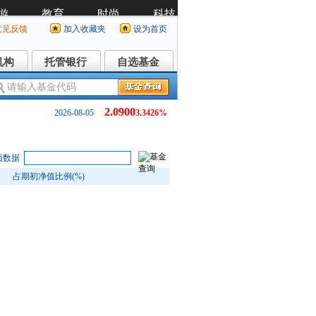
意见反馈
加入收藏夹
设为首页
机构
托管银行
自选基金
机构
托管银行
自选基金
2.0900
2026-08-05
3.3426%
项数据
占期初净值比例(%)