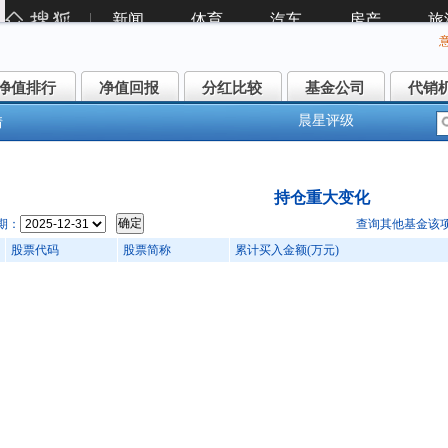
净值排行
净值回报
分红比较
基金公司
代销
净值排行
净值回报
分红比较
基金公司
代销
晨星评级
情
德泓信混合(002801)
持仓重大变化
期：
查询其他基金该
股票代码
股票简称
累计买入金额(万元)