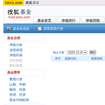
基金首页
净值排行
净值回报
基金首页
净值排行
净值回报
基金筛选器
查看股票行情
华润元大量化优选混合C(007827
基金业绩
净值分析
业绩表现
截止日期：
净值列表
序号
股票代码
股票简称
分红信息
拆分信息
基金费率
费用计算
认购、申购
赎回、转换
管理、托管
基金代销机构