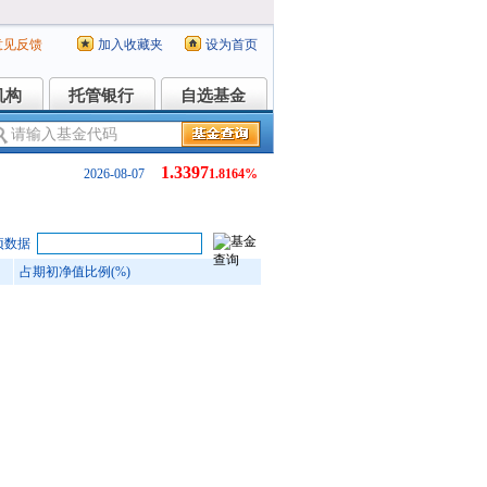
意见反馈
加入收藏夹
设为首页
机构
托管银行
自选基金
机构
托管银行
自选基金
1.3397
2026-08-07
1.8164%
项数据
占期初净值比例(%)