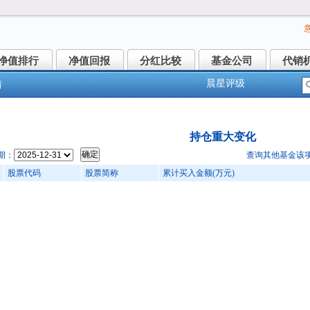
净值排行
净值回报
分红比较
基金公司
代销
净值排行
净值回报
分红比较
基金公司
代销
晨星评级
情
泰大制造两年持有期混合(008415)
持仓重大变化
期：
查询其他基金该
股票代码
股票简称
累计买入金额(万元)