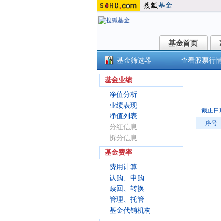
基金首页
基金首页
基金筛选器
查看股票行
国
基金业绩
净值分析
业绩表现
截止日
净值列表
序号
分红信息
拆分信息
基金费率
费用计算
认购、申购
赎回、转换
管理、托管
基金代销机构