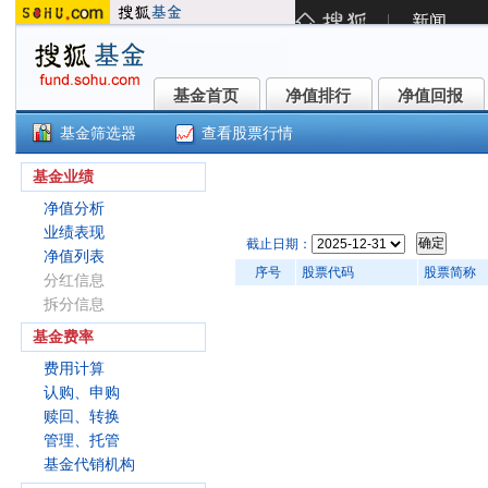
基金首页
净值排行
净值回报
基金首页
净值排行
净值回报
基金筛选器
查看股票行情
国联价值成长6个月持有混合A(009
基金业绩
净值分析
业绩表现
截止日期：
净值列表
序号
股票代码
股票简称
分红信息
拆分信息
基金费率
费用计算
认购、申购
赎回、转换
管理、托管
基金代销机构