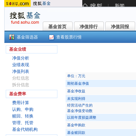
基金首页
净值排行
净值回报
基金首页
净值排行
净值回报
基金筛选器
查看股票行情
兴业睿进混合C(009540)
基金业绩
净值分析
业绩表现
净值列表
单位：万元
分红信息
期初基金净值
拆分信息
基金净收益
基金费率
未实现利得
费用计算
经营活动产生的
认购、申购
基金净值变动数
赎回、转换
以前年度损益调整
管理、托管
基金申购款
基金代销机构
基金赎回款