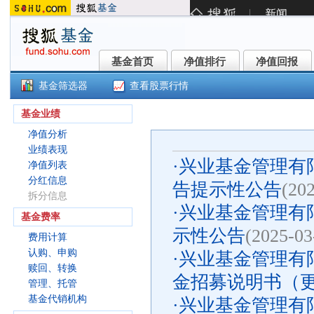
基金首页
净值排行
净值回报
基金首页
净值排行
净值回报
基金筛选器
查看股票行情
兴业裕丰债券A(003640)
基金业绩
净值分析
业绩表现
·
兴业基金管理有限
净值列表
分红信息
告提示性公告
(20
拆分信息
·
兴业基金管理有限
基金费率
示性公告
(2025-03
费用计算
认购、申购
·
兴业基金管理有
赎回、转换
金招募说明书（更新
管理、托管
基金代销机构
·
兴业基金管理有限