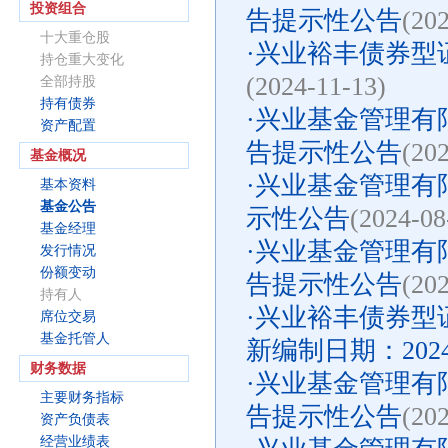
投资组合
告提示性公告
(20
十大重仓股
·
兴业裕丰债券型证
持仓重大变化
(2024-11-13)
全部持股
持有债券
·
兴业基金管理有限
资产配置
告提示性公告
(20
基金概况
·
兴业基金管理有限
基本资料
基金公告
示性公告
(2024-08
基金经理
·
兴业基金管理有限
发行情况
份额变动
告提示性公告
(20
持有人
·
兴业裕丰债券型
席位交易
基金托管人
新编制日期：2024
财务数据
·
兴业基金管理有限
主要财务指标
告提示性公告
(20
资产负债表
经营业绩表