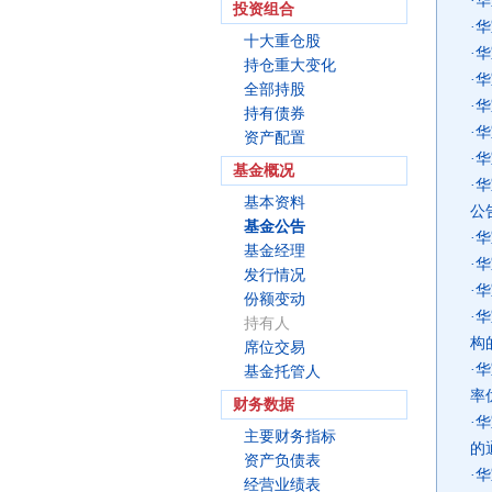
·
华
投资组合
·
华
十大重仓股
·
华
持仓重大变化
·
华
全部持股
·
华
持有债券
·
华
资产配置
·
华
基金概况
·
华
基本资料
公
基金公告
·
华
基金经理
·
华
发行情况
·
华
份额变动
·
华
持有人
构
席位交易
·
华
基金托管人
率
财务数据
·
华
主要财务指标
的
资产负债表
·
华
经营业绩表