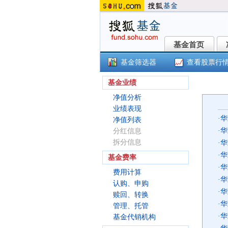
基金首页
基金首页
基金筛选器
查看股票行
()
基金业绩
净值分析
业绩表现
·
华
净值列表
·
华
分红信息
拆分信息
·
华
·
华
基金费率
·
华
费用计算
·
华
认购、申购
·
华
赎回、转换
·
华
管理、托管
·
华
基金代销机构