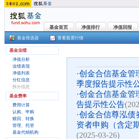
基金首页
净值排行
净值回报
基金首页
净值排行
净值回报
基金筛选器
查看股票行情
创金合信尊泓债券A(012938)
基金业绩
净值分析
业绩表现
·
创金合信基金管理
净值列表
分红信息
季度报告提示性
拆分信息
·
创金合信基金管理
基金费率
告提示性公告
(20
费用计算
认购、申购
·
创金合信尊泓债
赎回、转换
资者申购（含定
管理、托管
基金代销机构
(2025-03-26)