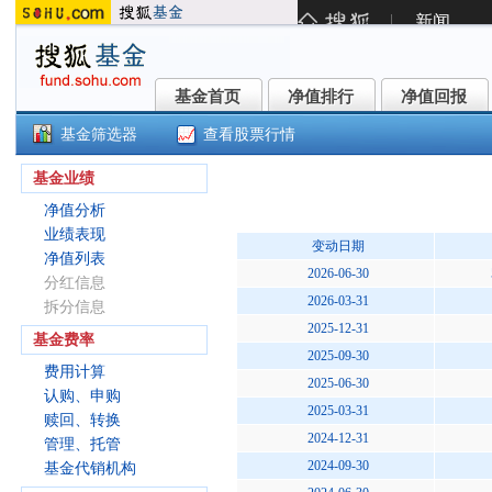
基金首页
净值排行
净值回报
基金首页
净值排行
净值回报
基金筛选器
查看股票行情
中银亚太精选债券(QDII)C(美元现汇
基金业绩
净值分析
业绩表现
变动日期
净值列表
2026-06-30
分红信息
2026-03-31
拆分信息
2025-12-31
基金费率
2025-09-30
费用计算
2025-06-30
认购、申购
2025-03-31
赎回、转换
2024-12-31
管理、托管
2024-09-30
基金代销机构