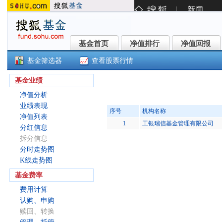
基金首页
净值排行
净值回报
基金首页
净值排行
净值回报
基金筛选器
查看股票行情
港股红利ETF工银(159691)
基金业绩
净值分析
业绩表现
序号
机构名称
净值列表
1
工银瑞信基金管理有限公司
分红信息
拆分信息
分时走势图
K线走势图
基金费率
费用计算
认购、申购
赎回、转换