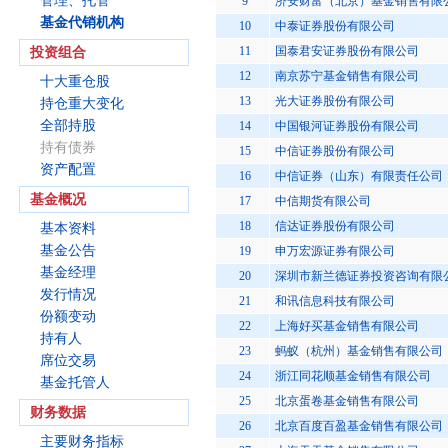
管理、托管
9
济安财富（北京）基金销售有限
基金代销机构
10
中泰证券股份有限公司
11
国泰君安证券股份有限公司
投资组合
12
南京苏宁基金销售有限公司
十大重仓股
13
光大证券股份有限公司
持仓重大变化
全部持股
14
中国银河证券股份有限公司
持有债券
15
中信证券股份有限公司
资产配置
16
中信证券（山东）有限责任公司
基金概况
17
中信期货有限公司
18
信达证券股份有限公司
基本资料
基金公告
19
申万宏源证券有限公司
基金经理
20
深圳市新兰德证券投资咨询有限
发行情况
21
和讯信息科技有限公司
份额变动
22
上海好买基金销售有限公司
持有人
23
蚂蚁（杭州）基金销售有限公司
席位交易
24
浙江同花顺基金销售有限公司
基金托管人
25
北京蛋卷基金销售有限公司
财务数据
26
北京百度百盈基金销售有限公司
主要财务指标