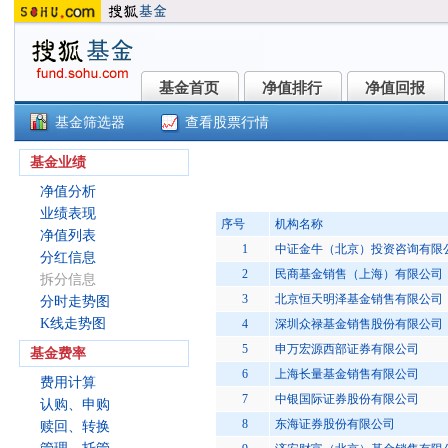
基金首页
净值排行
净值回报
基金首页
净值排行
净值回报
基金筛选器
查看股票行情
万家社会责任A(161912)
基金业绩
净值分析
业绩表现
序号
机构名称
净值列表
1
中证金牛（北京）投资咨询有限
分红信息
2
民商基金销售（上海）有限公司
拆分信息
3
北京恒天明泽基金销售有限公司
分时走势图
K线走势图
4
深圳众禄基金销售股份有限公司
5
申万宏源西部证券有限公司
基金费率
6
上海长量基金销售有限公司
费用计算
7
中银国际证券股份有限公司
认购、申购
8
东海证券股份有限公司
赎回、转换