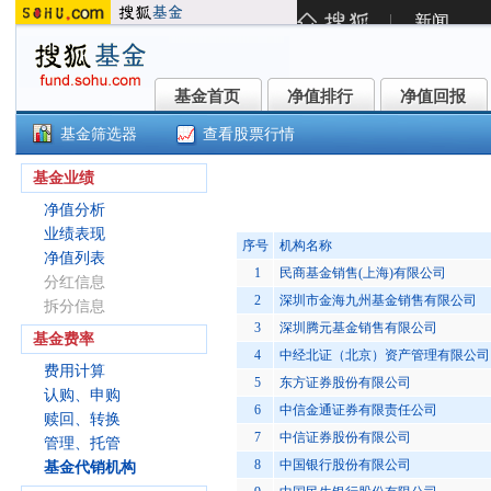
基金首页
净值排行
净值回报
基金首页
净值排行
净值回报
基金筛选器
查看股票行情
华宝收益增长混合A(240008)
基金业绩
净值分析
业绩表现
序号
机构名称
净值列表
1
民商基金销售(上海)有限公司
分红信息
2
深圳市金海九州基金销售有限公司
拆分信息
3
深圳腾元基金销售有限公司
基金费率
4
中经北证（北京）资产管理有限公司
费用计算
5
东方证券股份有限公司
认购、申购
6
中信金通证券有限责任公司
赎回、转换
7
中信证券股份有限公司
管理、托管
8
中国银行股份有限公司
基金代销机构