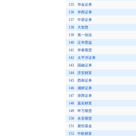
135
华金证券
136
华西证券
137
中原证券
138
大智慧
139
第一创业
140
泛华普益
141
华泰期货
142
太平洋证券
143
国融证券
144
济安财富
145
西南证券
146
湘财证券
147
浙商证券
148
嘉实财富
149
申万期货
150
永安期货
151
展恒基金
152
中欧财富