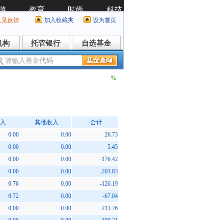
意见反馈
加入收藏夹
设为首页
机构
托管银行
自选基金
机构
托管银行
自选基金
%
入
其他收入
合计
0.00
0.00
26.73
0.00
0.00
5.45
0.00
0.00
-176.42
0.00
0.00
-203.83
0.76
0.00
-126.19
0.72
0.00
-67.04
0.00
0.00
-213.76