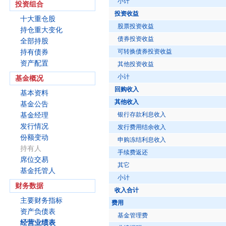
小计
投资组合
投资收益
十大重仓股
股票投资收益
持仓重大变化
债券投资收益
全部持股
可转换债券投资收益
持有债券
资产配置
其他投资收益
小计
基金概况
回购收入
基本资料
其他收入
基金公告
银行存款利息收入
基金经理
发行情况
发行费用结余收入
份额变动
申购冻结利息收入
持有人
手续费返还
席位交易
其它
基金托管人
小计
财务数据
收入合计
主要财务指标
费用
资产负债表
基金管理费
经营业绩表