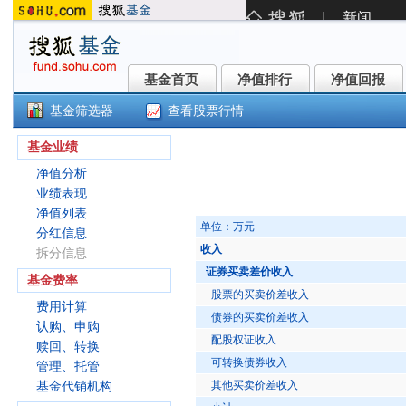
基金首页
净值排行
净值回报
基金首页
净值排行
净值回报
基金筛选器
查看股票行情
华富益鑫灵活配置混合C(002729
基金业绩
净值分析
业绩表现
净值列表
单位：万元
分红信息
收入
拆分信息
证券买卖差价收入
基金费率
股票的买卖价差收入
费用计算
债券的买卖价差收入
认购、申购
配股权证收入
赎回、转换
可转换债券收入
管理、托管
其他买卖价差收入
基金代销机构