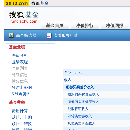
基金首页
净值排行
净值回报
基金首页
净值排行
净值回报
基金筛选器
查看股票行情
景顺长城货币ETF(511890)
基金业绩
净值分析
业绩表现
净值列表
单位：万元
分红信息
收入
拆分信息
证券买卖差价收入
分时走势图
K线走势图
股票的买卖价差收入
债券的买卖价差收入
基金费率
配股权证收入
费用计算
可转换债券收入
认购、申购
其他买卖价差收入
赎回、转换