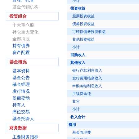
管理、托管
小计
基金代销机构
投资收益
投资组合
股票投资收益
债券投资收益
十大重仓股
可转换债券投资收益
持仓重大变化
全部持股
其他投资收益
持有债券
小计
资产配置
回购收入
基金概况
其他收入
银行存款利息收入
基本资料
基金公告
发行费用结余收入
基金经理
申购冻结利息收入
发行情况
手续费返还
份额变动
其它
持有人
小计
席位交易
收入合计
基金托管人
费用
财务数据
基金管理费
主要财务指标