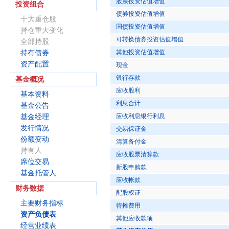
股票投资估值增值
投资组合
债券投资估值增值
十大重仓股
国债投资估值增值
持仓重大变化
可转换债券投资估值增值
全部持股
其他投资估值增值
持有债券
资产配置
现金
银行存款
基金概况
应收股利
基本资料
利息合计
基金公告
应收利息银行利息
基金经理
发行情况
交易保证金
份额变动
清算备付金
持有人
应收股票清算款
席位交易
新股申购款
基金托管人
应收帐款
财务数据
配股权证
主要财务指标
待摊费用
资产负债表
其他应收款项
经营业绩表