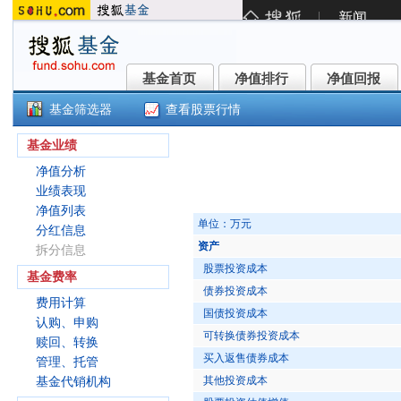
基金首页
净值排行
净值回报
基金首页
净值排行
净值回报
基金筛选器
查看股票行情
浦银安盛CFETS0-5年期央企债券指
基金业绩
净值分析
业绩表现
净值列表
单位：万元
分红信息
资产
拆分信息
股票投资成本
基金费率
债券投资成本
费用计算
国债投资成本
认购、申购
可转换债券投资成本
赎回、转换
买入返售债券成本
管理、托管
其他投资成本
基金代销机构