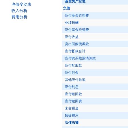
基金资产总值
净值变动表
负债
收入分析
应付基金管理费
费用分析
业绩报酬
应付基金托管费
应付收益
卖出回购债券款
应付帐款合计
应付购买股票清算款
应付配股款
应付佣金
其他应付款项
应付利息
应付赎回款
应付赎回费
未交税金
预提费用
负债总额