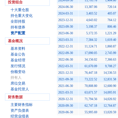
2024-09-30
13,793.78
1,464.80
投资组合
2024-06-30
13,387.06
720.14
十大重仓股
2024-03-31
3,403.52
405.07
持仓重大变化
2023-12-31
4,643.02
764.12
全部持股
2023-09-30
5,198.37
806.46
持有债券
资产配置
2023-06-30
5,172.35
1,221.29
2023-03-31
7,584.32
1,619.40
基金概况
2022-12-31
11,124.71
1,860.87
基本资料
2022-09-30
17,090.05
2,745.99
基金公告
2022-06-30
34,156.02
7,366.63
基金经理
发行情况
2022-03-31
61,670.09
9,708.27
份额变动
2021-12-31
76,447.18
14,536.53
持有人
2021-09-30
73,222.52
12,831.58
席位交易
2021-06-30
70,808.80
12,600.90
基金托管人
2021-03-31
63,671.57
14,095.91
财务数据
2020-12-31
71,794.56
14,026.92
主要财务指标
2020-09-30
62,747.18
12,764.87
资产负债表
2020-06-30
55,995.69
13,020.59
经营业绩表