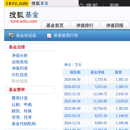
基金首页
净值排行
净值回报
基金首页
净值排行
净值回报
基金筛选器
查看股票行情
华富益鑫灵活配置混合C(002729
基金业绩
净值分析
业绩表现
单位：万元
净值列表
报告期
基金净值
股票
分红信息
2026-06-30
1,735.41
1,392.15
拆分信息
2026-03-31
5,915.62
1,384.21
基金费率
2025-12-31
12,194.72
2,416.16
费用计算
2025-09-30
11,582.09
2,029.63
认购、申购
2025-06-30
10,764.01
1,582.83
赎回、转换
2025-03-31
8,031.20
1,146.03
管理、托管
2024-12-31
8,091.01
1,109.48
基金代销机构