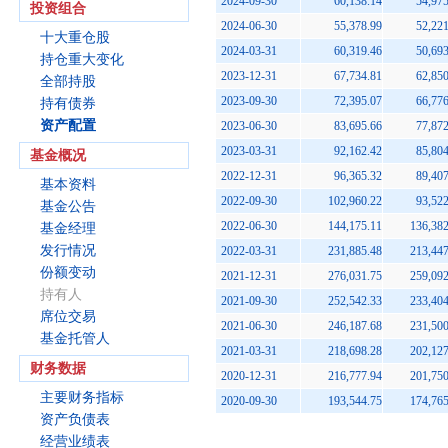
2024-09-30
60,138.14
54,975
投资组合
2024-06-30
55,378.99
52,221
十大重仓股
2024-03-31
60,319.46
50,693
持仓重大变化
2023-12-31
67,734.81
62,850
全部持股
2023-09-30
72,395.07
66,776
持有债券
资产配置
2023-06-30
83,695.66
77,872
2023-03-31
92,162.42
85,804
基金概况
2022-12-31
96,365.32
89,407
基本资料
2022-09-30
102,960.22
93,522
基金公告
2022-06-30
144,175.11
136,382
基金经理
发行情况
2022-03-31
231,885.48
213,447
份额变动
2021-12-31
276,031.75
259,092
持有人
2021-09-30
252,542.33
233,404
席位交易
2021-06-30
246,187.68
231,500
基金托管人
2021-03-31
218,698.28
202,127
财务数据
2020-12-31
216,777.94
201,750
主要财务指标
2020-09-30
193,544.75
174,765
资产负债表
经营业绩表