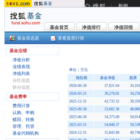
基金首页
净值排行
净值回报
基金首页
净值排行
净值回报
基金筛选器
查看股票行情
国泰大制造两年持有期混合(00841
基金业绩
净值分析
业绩表现
单位：万元
净值列表
报告期
基金净值
股票
分红信息
2026-06-30
37,821.64
34,161
拆分信息
2026-03-31
39,276.02
34,256
基金费率
2025-12-31
42,735.32
39,359
费用计算
2025-09-30
53,602.38
48,080
认购、申购
2025-06-30
54,375.69
50,914
赎回、转换
2025-03-31
54,846.37
50,538
管理、托管
2024-12-31
55,843.90
49,749
基金代销机构