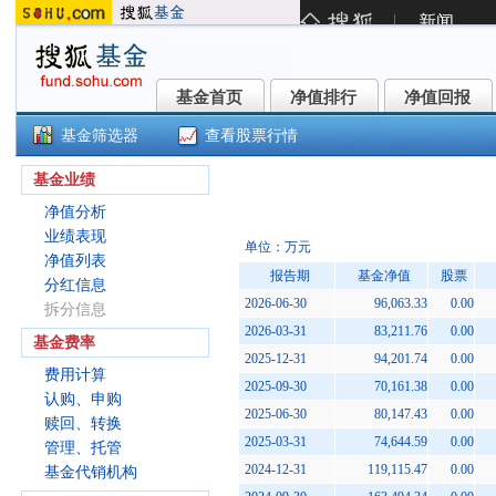
基金首页
净值排行
净值回报
基金首页
净值排行
净值回报
基金筛选器
查看股票行情
国泰海通中债1-3年政金债A(9520
基金业绩
净值分析
业绩表现
单位：万元
净值列表
报告期
基金净值
股票
分红信息
2026-06-30
96,063.33
0.00
拆分信息
2026-03-31
83,211.76
0.00
基金费率
2025-12-31
94,201.74
0.00
费用计算
2025-09-30
70,161.38
0.00
认购、申购
2025-06-30
80,147.43
0.00
赎回、转换
2025-03-31
74,644.59
0.00
管理、托管
2024-12-31
119,115.47
0.00
基金代销机构