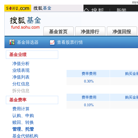
mys
基金首页
净值排行
净值回报
基金首页
净值排行
净值回报
基金筛选器
查看股票行情
民生加银恒益纯债C(005952)
基金业绩
净值分析
业绩表现
费率费用
购买金
净值列表
0.30%
分红信息
拆分信息
费率费用
购买金
基金费率
0.10%
费用计算
认购、申购
赎回、转换
管理、托管
基金代销机构