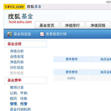
mys
基金首页
净值排行
净值回报
基金首页
净值排行
净值回报
基金筛选器
查看股票行情
国金及第中短债B(015312)
基金业绩
净值分析
业绩表现
费率费用
购买金
净值列表
分红信息
费率费用
购买金
拆分信息
0.05%
基金费率
费用计算
认购、申购
赎回、转换
管理、托管
基金代销机构