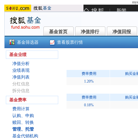
mys
基金首页
净值排行
净值回报
基金首页
净值排行
净值回报
基金筛选器
查看股票行情
永赢科技智选混合发起C(022365
基金业绩
净值分析
业绩表现
费率费用
购买金
净值列表
1.20%
分红信息
拆分信息
费率费用
购买金
基金费率
0.18%
费用计算
认购、申购
赎回、转换
管理、托管
基金代销机构