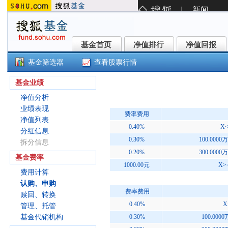
基金首页
净值排行
净值回报
基金首页
净值排行
净值回报
基金筛选器
查看股票行情
工银丰淳半年定开债券发起(00403
基金业绩
净值分析
业绩表现
费率费用
净值列表
0.40%
X<
分红信息
0.30%
100.0000
拆分信息
0.20%
300.0000
基金费率
1000.00元
X>
费用计算
认购、申购
费率费用
赎回、转换
0.40%
X
管理、托管
基金代销机构
0.30%
100.000